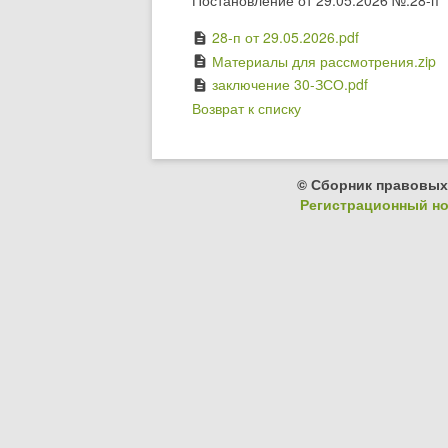
Постановление от 29.05.2026 №:28-п
28-п от 29.05.2026.pdf
description
Материалы для рассмотрения.zip
description
заключение 30-ЗСО.pdf
description
Возврат к списку
© Сборник правовых
Регистрационный ном