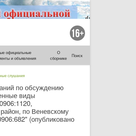
ые официальные
О
Поиск
менты и объявления
сборнике
ные слушания
шаний по обсуждению
шенные виды
0906:1120,
 район, по Веневскому
0906:682" (опубликовано